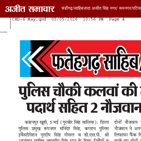
चंडीगढ़/साहिबजादा अजीत सिंह नगर/ रूपनगर/पटिय