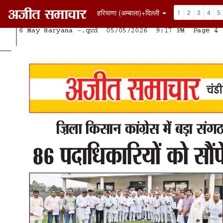
हरियाणा (अम्बाला)+दिल्ली
1
2
3
4
5