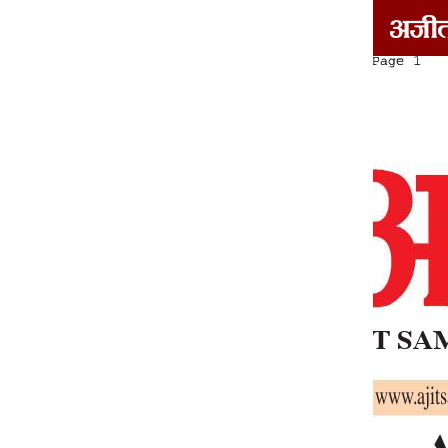
दोआबा/माझा/मालवा
1
2
3
4
5
6