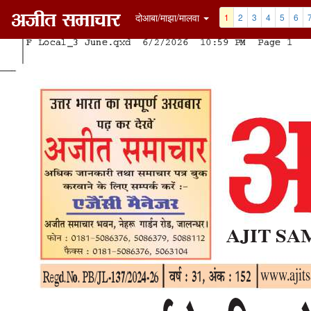
दोआबा/माझा/मालवा
1
2
3
4
5
6