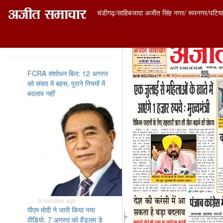
चंडीगढ़/साहिबजादा अजीत सिंह नगर/ रूपनगर/पटिय
ताज़ा समाचार
FCRA संशोधन बिल: 12 अगस्त
को संसद में बहस, पुराने नियमों में
बदलाव नहीं
. . . 9 minutes ago
पीएम मोदी ने जारी किया नया
वीडियो, 7 अगस्त को हैंडलूम डे