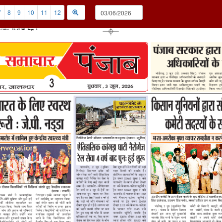
7
8
9
10
11
12